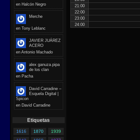
en
Halcón Negro
21:00
22:00
Merche
23:00
24:00
en
Tony Leblanc
JAVIER JUÁREZ
ACERO
en
Antonio Machado
alex ganuza.pipa
de los clan
en
Pacha
David Carradine –
Esquela Digital |
Spicon
en
David Carradine
Etiquetas
1616
1870
1939