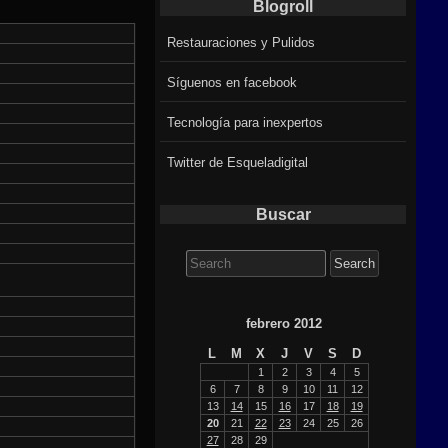
Blogroll
Restauraciones y Pulidos
Síguenos en facebook
Tecnología para inexpertos
Twitter de Esqueladigital
Buscar
Search
for:
febrero 2012
L
M
X
J
V
S
D
1
2
3
4
5
6
7
8
9
10
11
12
13
14
15
16
17
18
19
20
21
22
23
24
25
26
27
28
29