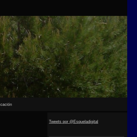
icación
Tweets por @Esqueladigital