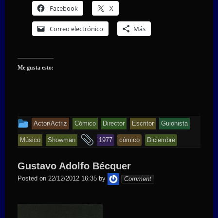
Facebook
X
Correo electrónico
Más
Me gusta esto:
This
Actor/Actriz
Cómico
Director
Escritor
Guionista
entry
and
Músico
Showman
1977
cómico
Diciembre
was
tagged
posted
Gustavo Adolfo Bécquer
in
admin
Posted on
22/12/2012 16:35
by
Comment