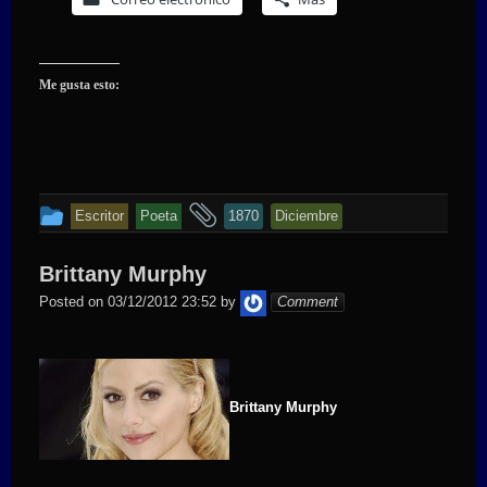
Me gusta esto:
This
and
Escritor
Poeta
1870
Diciembre
entry
tagged
was
Brittany Murphy
posted
admin
Posted on
03/12/2012 23:52
by
Comment
in
Brittany Murphy