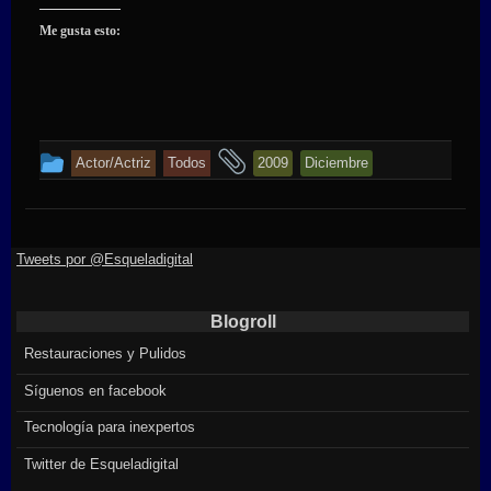
Me gusta esto:
This
and
Actor/Actriz
Todos
2009
Diciembre
entry
tagged
was
posted
Tweets por @Esqueladigital
in
Blogroll
Restauraciones y Pulidos
Síguenos en facebook
Tecnología para inexpertos
Twitter de Esqueladigital