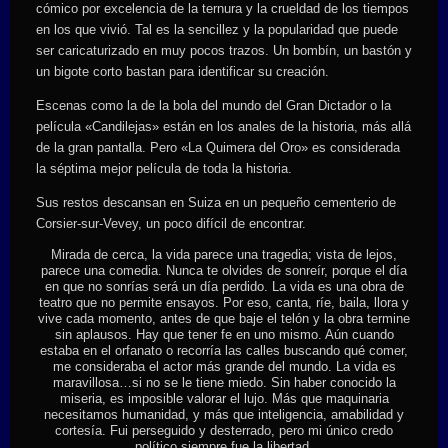
cómico por excelencia de la ternura y la crueldad de los tiempos
en los que vivió. Tal es la sencillez y la popularidad que puede
ser caricaturizado en muy pocos trazos. Un bombín, un bastón y
un bigote corto bastan para identificar su creación.
Escenas como la de la bola del mundo del Gran Dictador o la
película «Candilejas» están en los anales de la historia, más allá
de la gran pantalla. Pero «La Quimera del Oro» es considerada
la séptima mejor película de toda la historia.
Sus restos descansan en Suiza en un pequeño cementerio de
Corsier-sur-Vevey, un poco difícil de encontrar.
Mirada de cerca, la vida parece una tragedia; vista de lejos,
parece una comedia. Nunca te olvides de sonreír, porque el día
en que no sonrías será un día perdido. La vida es una obra de
teatro que no permite ensayos. Por eso, canta, ríe, baila, llora y
vive cada momento, antes de que baje el telón y la obra termine
sin aplausos. Hay que tener fe en uno mismo. Aún cuando
estaba en el orfanato o recorría las calles buscando qué comer,
me consideraba el actor más grande del mundo. La vida es
maravillosa…si no se le tiene miedo. Sin haber conocido la
miseria, es imposible valorar el lujo. Más que maquinaria
necesitamos humanidad, y más que inteligencia, amabilidad y
cortesía. Fui perseguido y desterrado, pero mi único credo
político siempre fue la libertad.