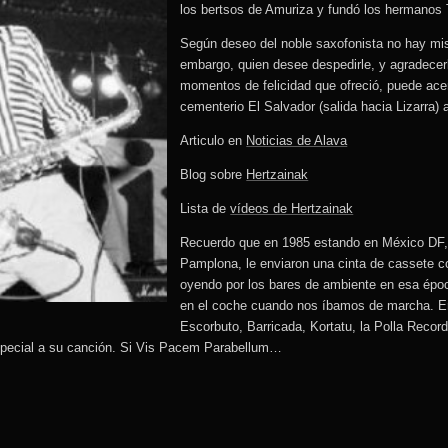
los bertsos de Amuriza y fundó los hermanos T
Según deseo del noble saxofonista no hay misa
embargo, quien desee despedirle, y agradece
momentos de felicidad que ofreció, puede ace
cementerio El Salvador (salida hacia Lizarra) 
Articulo en
Noticias de Alava
Blog sobre
Hertzainak
Lista de
vídeos de Hertzainak
Recuerdo que en 1985 estando en México DF,
Pamplona, le enviaron una cinta de cassete c
oyendo por los bares de ambiente en esa épo
en el coche cuando nos íbamos de marcha. E
Escorbuto, Barricada, Kortatu, la Polla Reco
special a su canción. Si Vis Pacem Parabellum…