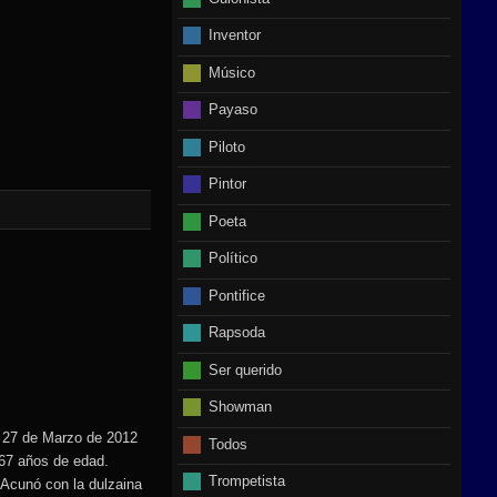
Inventor
Músico
Payaso
Piloto
Pintor
Poeta
Político
Pontifice
Rapsoda
Ser querido
Showman
 27 de Marzo de 2012
Todos
s 67 años de edad.
Trompetista
 Acunó con la dulzaina