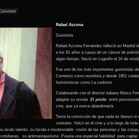
kora
Comment
Rafael Azcona
Guionista
Rafael Azcona Fernández falleció en Madrid 
a los 81 años a causa de un cáncer de pulmó
algún tiempo. Nació en Logroño el 24 de octu
Fue uno de los más importantes guionistas de
Comenzó como novelista y desde 1951 colabo
humorísticas como La codorniz.
Colaborando con el director italiano Marco Fer
adaptar su novela
El pisito
entró provisiona
cine, que ya nunca abandonaría.
Tenía la convicción de que nada es blanco ni n
contrario. Volcó en el cine y a lo largo de tod
 su ácido talento, su lúcida e insobornable visión de las personas y las cosas
cotidianas, su antimaniqueísmo. Poseía una especial habilidad para captar l