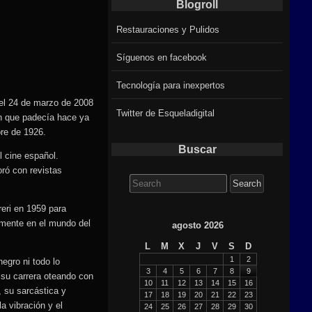
Blogroll
Restauraciones y Pulidos
Síguenos en facebook
Tecnología para inexpertos
del 24 de marzo de 2008
Twitter de Esqueladigital
n que padecía hace ya
bre de 1926.
Buscar
l cine español.
ró con revistas
Search
for:
reri en 1959 para
lmente en el mundo del
agosto 2026
L
M
X
J
V
S
D
1
2
egro ni todo lo
3
4
5
6
7
8
9
a su carrera oteando con
10
11
12
13
14
15
16
, su sarcástica y
17
18
19
20
21
22
23
a vibración y el
24
25
26
27
28
29
30