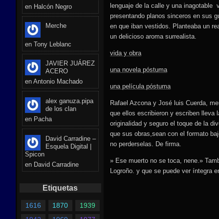
lenguaje de la calle y una inagotable 
en
Halcón Negro
presentando planos sinceros en sus g
Merche
en que iban vestidos. Planteaba un re
un delicioso aroma surrealista.
en
Tony Leblanc
vida y obra
JAVIER JUÁREZ
una novela póstuma
ACERO
en
Antonio Machado
una película póstuma
alex ganuza.pipa
Rafael Azcona y José luis Cuerda, me
de los clan
que ellos escribieron y escriben lleva 
en
Pacha
originalidad y seguro el toque de la di
que sus obras,sean con el formato baj
David Carradine –
no perderselas. De firma.
Esquela Digital |
Spicon
» Ese muerto no se toca, nene.» Tam
en
David Carradine
Logroño. y que se puede ver íntegra e
Etiquetas
1616
1870
1939