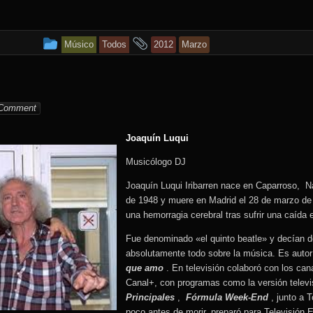
This
and
Músico
Todos
2012
Marzo
entry
tagged
was
kora
posted
Comment
in
Joaquín Luqui
Musicólogo DJ
Joaquín Luqui Iribarren nace en Caparroso, Na
de 1948 y muere en Madrid el 28 de marzo de
una hemorragia cerebral tras sufrir una caída 
Fue denominado «el quinto beatle» y decían d
absolutamente todo sobre la música. Es autor 
que amo
. En televisión colaboró con los ca
Canal+, con programas como la versión telev
Principales
,
Fórmula Week-End
, junto a 
poco antes de morir, preparó para Televisión