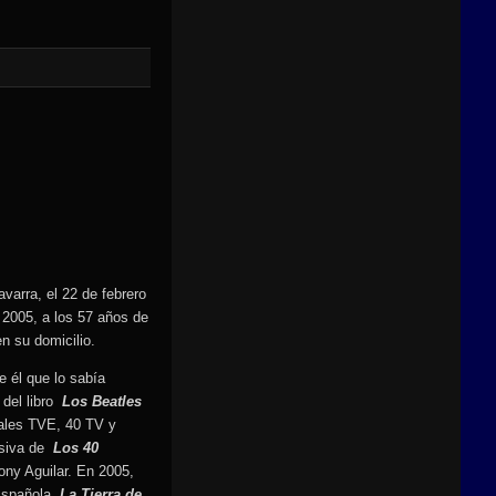
varra, el 22 de febrero
 2005, a los 57 años de
en su domicilio.
e él que lo sabía
del libro
Los Beatles
nales TVE, 40 TV y
isiva de
Los 40
Tony Aguilar. En 2005,
 Española
La Tierra de