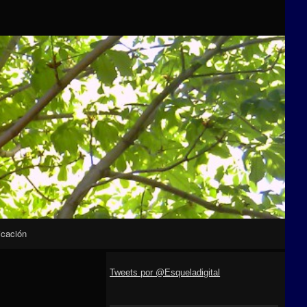
icación
Tweets por @Esqueladigital