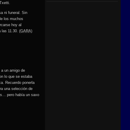
xetti.
 ni funeral. Sin
rle los muchos
rcarse hoy al
a las 11.30.
(GARA)
 a un amigo de
on lo que se estaba
ca. Recuerdo ponerla
ra una selección de
rds… pero había un saxo