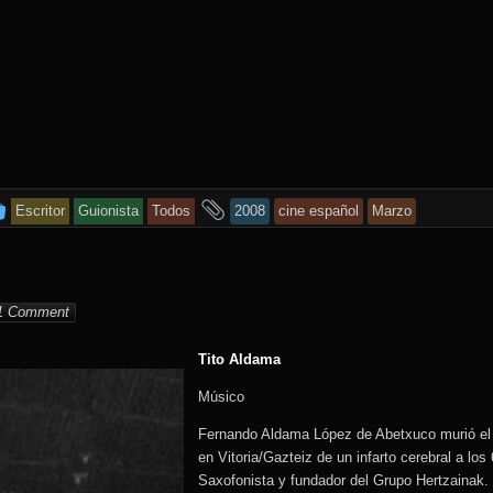
This
and
Escritor
Guionista
Todos
2008
cine español
Marzo
entry
tagged
was
min
posted
1 Comment
in
Tito Aldama
Músico
Fernando Aldama López de Abetxuco murió el
en Vitoria/Gazteiz de un infarto cerebral a lo
Saxofonista y fundador del Grupo Hertzainak.