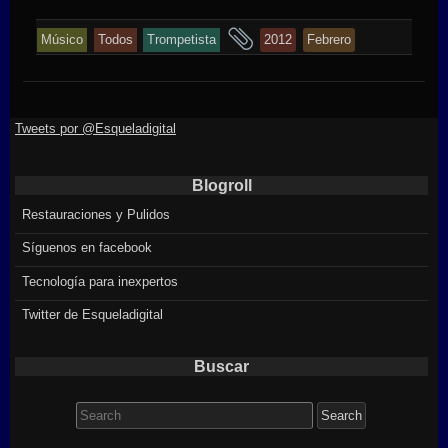
and
Músico
Todos
Trompetista
2012
Febrero
tagged
Tweets por @Esqueladigital
Blogroll
Restauraciones y Pulidos
Síguenos en facebook
Tecnología para inexpertos
Twitter de Esqueladigital
Buscar
Search
for: