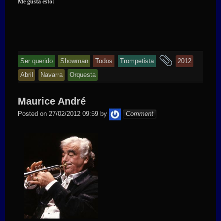
Me gusta esto:
and
Ser querido
Showman
Todos
Trompetista
2012
tagged
Abril
Navarra
Orquesta
Maurice André
admin
Posted on
27/02/2012 09:59
by
Comment