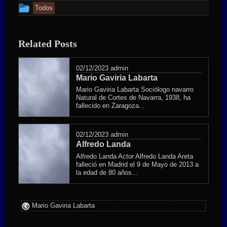
This
Todos
entry
was
Related Posts
posted
in
02/12/2023
admin
Mario Gaviria Labarta
Mario Gaviria Labarta Sociólogo navarro
Natural de Cortes de Navarra, 1938, ha
fallecido en Zaragoza...
02/12/2023
admin
Alfredo Landa
Alfredo Landa Actor Alfredo Landa Areta
falleció en Madrid el 9 de Mayo de 2013 a
la edad de 80 años...
Mario Gaviria Labarta