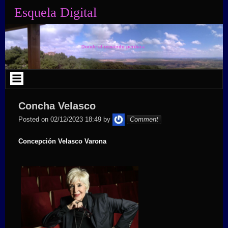
Skip
Esquela Digital
to
content
Donde el recuerdo perdura.
Concha Velasco
admin
Posted on
02/12/2023 18:49
by
Comment
Concepción Velasco Varona