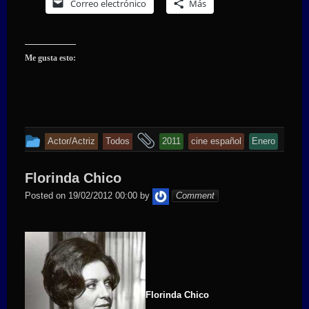
Correo electrónico
Más
Me gusta esto:
This
and
Actor/Actriz
Todos
2011
cine español
Enero
entry
tagged
was
Florinda Chico
posted
iekora
Posted on
19/02/2012 00:00
by
Comment
in
Florinda Chico