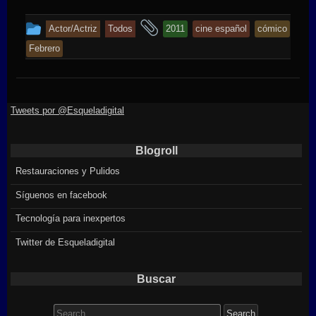
This
and
Actor/Actriz
Todos
2011
cine español
cómico
entry
tagged
Febrero
was
posted
in
Tweets por @Esqueladigital
Blogroll
Restauraciones y Pulidos
Síguenos en facebook
Tecnología para inexpertos
Twitter de Esqueladigital
Buscar
Search
for: