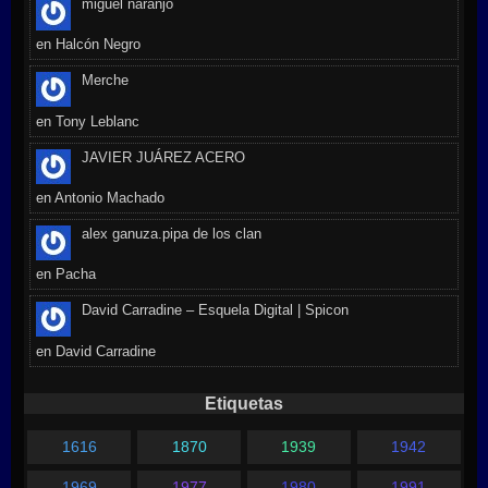
miguel naranjo
en
Halcón Negro
Merche
en
Tony Leblanc
JAVIER JUÁREZ ACERO
en
Antonio Machado
alex ganuza.pipa de los clan
en
Pacha
David Carradine – Esquela Digital | Spicon
en
David Carradine
Etiquetas
1616
1870
1939
1942
1969
1977
1980
1991